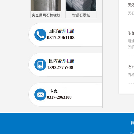
无
无
夹金属网石棉橡胶
增强石墨板
板（耐油）
耐
0317-2961108
耐
胶
石
13932775708
石
0317-2963108