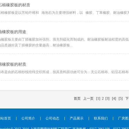
石棉橡胶板的材质
石棉橡胶板是以芳纶纤维和 海泡石为主要增强材料，以 橡胶、丁苯橡胶、耐油橡胶为粘
油橡胶板的用途
油橡胶板主要由丁腈橡胶加补强剂、填充剂硫化而制成的。耐油橡胶板耐油程度的高低
的品质越好及丁腈橡胶的含量越高，耐油橡胶板...
棉橡胶板的材质
棉布是由的石棉纱线经纬交织而成，按其质料跟功效可分为：无尘石棉布、铝箔石棉布、
首页
上一页
[1]
2
[3]
[4]
[5]
下
网站首页
公司简介
公司动态
产品展示
联系我们
厂房图