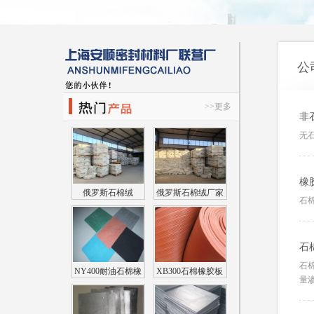
公
>>更多
非
无
橡
俄罗斯石棉绒
俄罗斯石棉绒厂家
石
石
石
NY400耐油石棉橡
XB300石棉橡胶板
量渗
胶板