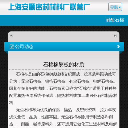
耐酸石棉
公司动态
石棉橡胶板的材质
石棉布是由的石棉纱线经纬交织而成，按其质料跟功效可
分为：无尘石棉布、铝箔石棉布、有尘石棉布、电解石棉布。
因其存在良好的功能，石棉布素日称为“石棉布”适用于种种热
配置和热傅道系统作保温，隔热材料或加工成另外石棉制品材
料。
无尘石棉布为优良的保温，隔热，及密封资料，拉力年夜
烧失量低，品质，性能牢固。无尘石棉布除用于制造各种耐
热、、耐酸、碱等原料外，还可运用它做化工过滤材料及电解