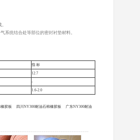
成。
冷气系统结合处等部位的密封衬垫材料。
指 标
12.7
-
1.6-2.0
棉橡胶板
四川NY300耐油石棉橡胶板
广东NY300耐油