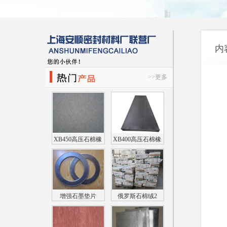
内
>>更多
XB450高压石棉橡
XB400高压石棉橡
胶板
胶板
增强石墨垫片
俄罗斯石棉绒2